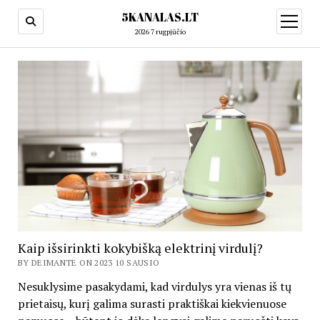
5KANALAS.LT
open
menu
2026 7 rugpjūčio
Kaip išsirinkti kokybišką elektrinį virdulį?
BY DEIMANTE ON 2023 10 SAUSIO
Nesuklysime pasakydami, kad virdulys yra vienas iš tų
prietaisų, kurį galima surasti praktiškai kiekvienuose