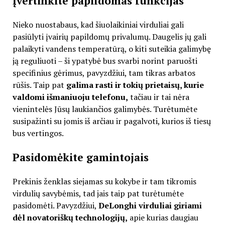
Įvertinkite papildomas funkcijas
Nieko nuostabaus, kad šiuolaikiniai virduliai gali
pasiūlyti įvairių papildomų privalumų. Daugelis jų gali
palaikyti vandens temperatūrą, o kiti suteikia galimybę
ją reguliuoti – ši ypatybė bus svarbi norint paruošti
specifinius gėrimus, pavyzdžiui, tam tikras arbatos
rūšis. Taip pat
galima rasti ir tokių prietaisų, kurie
valdomi išmaniuoju telefonu,
tačiau ir tai nėra
vienintelės Jūsų laukiančios galimybės. Turėtumėte
susipažinti su jomis iš arčiau ir pagalvoti, kurios iš tiesų
bus vertingos.
Pasidomėkite gamintojais
Prekinis ženklas siejamas su kokybe ir tam tikromis
virdulių savybėmis, tad jais taip pat turėtumėte
pasidomėti. Pavyzdžiui,
DeLonghi virduliai giriami
dėl novatoriškų technologijų,
apie kurias daugiau