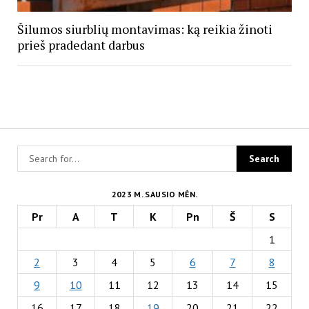
Šilumos siurblių montavimas: ką reikia žinoti
prieš pradedant darbus
2023 M. SAUSIO MĖN.
Pr
A
T
K
Pn
Š
S
1
2
3
4
5
6
7
8
9
10
11
12
13
14
15
16
17
18
19
20
21
22