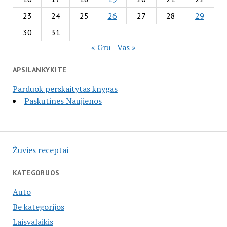
23
24
25
26
27
28
29
30
31
« Gru
Vas »
APSILANKYKITE
Parduok perskaitytas knygas
Paskutines Naujienos
Žuvies receptai
KATEGORIJOS
Auto
Be kategorijos
Laisvalaikis