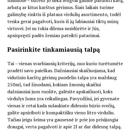
namuose – būtent jo dėka lengvai galime paruošti kavą,
arbatą ar kitus karštus gėrimus. Šiais laikais turime
galimybę rinktis iš plataus virdulių asortimento, todėl
tenka gerai pagalvoti, kuris iš jų labiausiai tiktų mūsų
virtuvei. Jei su tokia dilema susidūrėte ir Jūs,
apsispręsti padės žemiau pateikti patarimai.
Pasirinkite tinkamiausią talpą
Tai – vienas svarbiausių kriterijų, nuo kurio turėtumėte
pradėti savo paieškas. Dažniausiai skaičiuojama, kad
vidutinio karštų gėrimų puodelio talpa yra maždaug
250ml, tad žinodami, kokiam žmonių skaičiui
dažniausiai juos ruošite, galėsite apskaičiuoti, koks
virdulys Jums yra reikalingas. Pavyzdžiui, jei gyvenate
vienas ir retai kada sulaukiate didesnio būrio svečių,
galite apsiriboti ir kompaktišku vieno litro virduliu.
Tačiau jeigu šeima yra gausesnė ir prie jos prisijungia
draugai, verta pagalvoti ir apie 2l ar dar didesnę talpą.