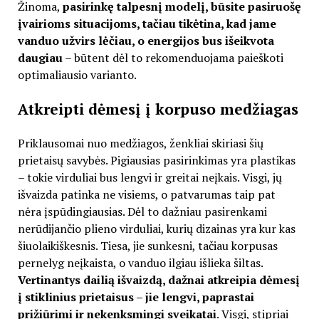
Žinoma,
pasirinkę talpesnį modelį, būsite pasiruošę
įvairioms situacijoms, tačiau tikėtina, kad jame
vanduo užvirs lėčiau, o energijos bus išeikvota
daugiau
– būtent dėl to rekomenduojama paieškoti
optimaliausio varianto.
Atkreipti dėmesį į korpuso medžiagas
Priklausomai nuo medžiagos, ženkliai skiriasi šių
prietaisų savybės. Pigiausias pasirinkimas yra plastikas
– tokie virduliai bus lengvi ir greitai neįkais. Visgi, jų
išvaizda patinka ne visiems, o patvarumas taip pat
nėra įspūdingiausias. Dėl to dažniau pasirenkami
nerūdijančio plieno virduliai, kurių dizainas yra kur kas
šiuolaikiškesnis. Tiesa, jie sunkesni, tačiau korpusas
pernelyg neįkaista, o vanduo ilgiau išlieka šiltas.
Vertinantys dailią išvaizdą, dažnai atkreipia dėmesį
į stiklinius prietaisus – jie lengvi, paprastai
prižiūrimi ir nekenksmingi sveikatai
. Visgi, stipriai