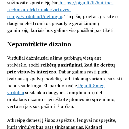
sužinosite spustelėję čia:
https://pigu.lt/lt/buitine-
technika-elektronika/virtuves-
iranga/virduliai/f/delonghi
. Tarp šių prietaisų rasite ir
daugiau elektronikos pasaulyje gerai žinomų
gamintojų, kuriais bus galima visapusiškai pasitikėti.
Nepamirškite dizaino
Virduliai dažniausiai užima garbingą vietą ant
stalviršio, todėl
reikėtų pasirūpinti, kad jie derėtų
prie virtuvės interjero.
Dabar galima rasti pačių
įvairiausių spalvų modelių, tad tinkamą variantą surasti
nebus sudėtinga. El. parduotuvėje
Pigu.lt Smeg
virduliai
susilaukia daugybės komplimentų dėl
unikalaus dizaino – jei ieškote įdomesnio sprendimo,
verta su jais susipažinti iš arčiau.
Atkreipę dėmesį į šiuos aspektus, lengvai nuspręsite,
kuris virdulys bus pats tinkamiausias. Kadangi