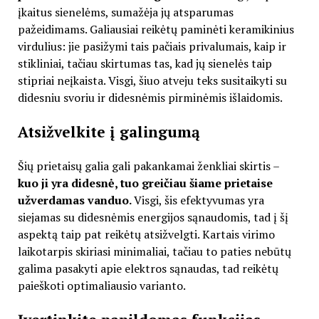
įkaitus sienelėms, sumažėja jų atsparumas
pažeidimams. Galiausiai reikėtų paminėti keramikinius
virdulius: jie pasižymi tais pačiais privalumais, kaip ir
stikliniai, tačiau skirtumas tas, kad jų sienelės taip
stipriai neįkaista. Visgi, šiuo atveju teks susitaikyti su
didesniu svoriu ir didesnėmis pirminėmis išlaidomis.
Atsižvelkite į galingumą
Šių prietaisų galia gali pakankamai ženkliai skirtis –
kuo ji yra didesnė, tuo greičiau šiame prietaise
užverdamas vanduo.
Visgi, šis efektyvumas yra
siejamas su didesnėmis energijos sąnaudomis, tad į šį
aspektą taip pat reikėtų atsižvelgti. Kartais virimo
laikotarpis skiriasi minimaliai, tačiau to paties nebūtų
galima pasakyti apie elektros sąnaudas, tad reikėtų
paieškoti optimaliausio varianto.