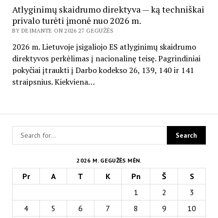
Atlyginimų skaidrumo direktyva — ką techniškai
privalo turėti įmonė nuo 2026 m.
BY DEIMANTE ON 2026 27 GEGUŽĖS
2026 m. Lietuvoje įsigaliojo ES atlyginimų skaidrumo
direktyvos perkėlimas į nacionalinę teisę. Pagrindiniai
pokyčiai įtraukti į Darbo kodekso 26, 139, 140 ir 141
straipsnius. Kiekviena…
2026 M. GEGUŽĖS MĖN.
Pr
A
T
K
Pn
Š
S
1
2
3
4
5
6
7
8
9
10