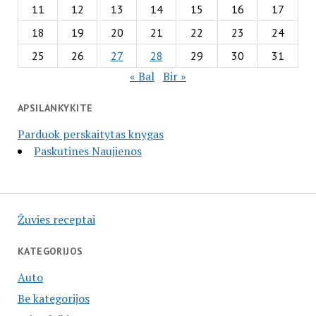
11
12
13
14
15
16
17
18
19
20
21
22
23
24
25
26
27
28
29
30
31
« Bal
Bir »
APSILANKYKITE
Parduok perskaitytas knygas
Paskutines Naujienos
Žuvies receptai
KATEGORIJOS
Auto
Be kategorijos