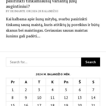
pasirinkti tinkamiausią variantą jūsų
augintiniui?
BY DEIMANTE ON 2024 28 BALANDŽIO
Kai kalbama apie šunų mitybą, svarbu pasirinkti
tinkamą sausą maistą, kuris atitiktų jų poreikius ir būtų
skanus bei maistingas. Geriausias sausas maistas
šunims gali padėti…
2024 M. BALANDŽIO MĖN.
Pr
A
T
K
Pn
Š
S
1
2
3
4
5
6
7
8
9
10
11
12
13
14
15
16
17
18
19
20
21