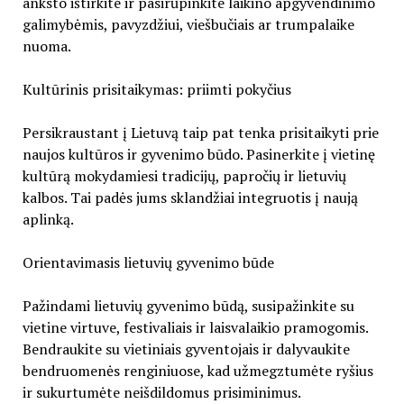
anksto ištirkite ir pasirūpinkite laikino apgyvendinimo
galimybėmis, pavyzdžiui, viešbučiais ar trumpalaike
nuoma.
Kultūrinis prisitaikymas: priimti pokyčius
Persikraustant į Lietuvą taip pat tenka prisitaikyti prie
naujos kultūros ir gyvenimo būdo. Pasinerkite į vietinę
kultūrą mokydamiesi tradicijų, papročių ir lietuvių
kalbos. Tai padės jums sklandžiai integruotis į naują
aplinką.
Orientavimasis lietuvių gyvenimo būde
Pažindami lietuvių gyvenimo būdą, susipažinkite su
vietine virtuve, festivaliais ir laisvalaikio pramogomis.
Bendraukite su vietiniais gyventojais ir dalyvaukite
bendruomenės renginiuose, kad užmegztumėte ryšius
ir sukurtumėte neišdildomus prisiminimus.