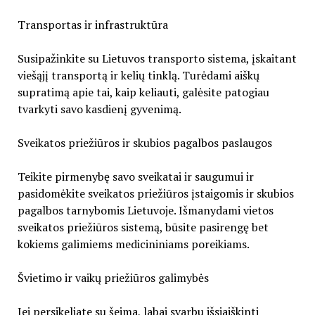
Transportas ir infrastruktūra
Susipažinkite su Lietuvos transporto sistema, įskaitant
viešąjį transportą ir kelių tinklą. Turėdami aiškų
supratimą apie tai, kaip keliauti, galėsite patogiau
tvarkyti savo kasdienį gyvenimą.
Sveikatos priežiūros ir skubios pagalbos paslaugos
Teikite pirmenybę savo sveikatai ir saugumui ir
pasidomėkite sveikatos priežiūros įstaigomis ir skubios
pagalbos tarnybomis Lietuvoje. Išmanydami vietos
sveikatos priežiūros sistemą, būsite pasirengę bet
kokiems galimiems medicininiams poreikiams.
Švietimo ir vaikų priežiūros galimybės
Jei persikeliate su šeima, labai svarbu išsiaiškinti