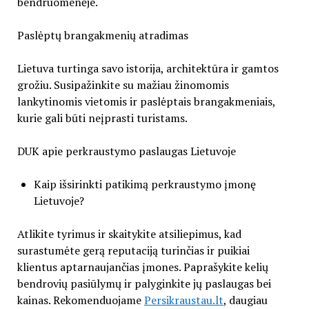
bendruomenėje.
Paslėptų brangakmenių atradimas
Lietuva turtinga savo istorija, architektūra ir gamtos
grožiu. Susipažinkite su mažiau žinomomis
lankytinomis vietomis ir paslėptais brangakmeniais,
kurie gali būti neįprasti turistams.
DUK apie perkraustymo paslaugas Lietuvoje
Kaip išsirinkti patikimą perkraustymo įmonę
Lietuvoje?
Atlikite tyrimus ir skaitykite atsiliepimus, kad
surastumėte gerą reputaciją turinčias ir puikiai
klientus aptarnaujančias įmones. Paprašykite kelių
bendrovių pasiūlymų ir palyginkite jų paslaugas bei
kainas. Rekomenduojame
Persikraustau.lt
, daugiau