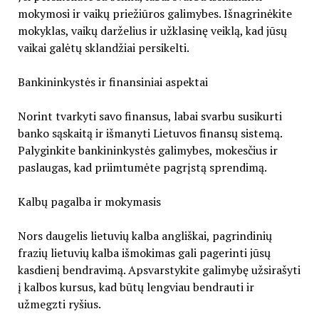
mokymosi ir vaikų priežiūros galimybes. Išnagrinėkite
mokyklas, vaikų darželius ir užklasinę veiklą, kad jūsų
vaikai galėtų sklandžiai persikelti.
Bankininkystės ir finansiniai aspektai
Norint tvarkyti savo finansus, labai svarbu susikurti
banko sąskaitą ir išmanyti Lietuvos finansų sistemą.
Palyginkite bankininkystės galimybes, mokesčius ir
paslaugas, kad priimtumėte pagrįstą sprendimą.
Kalbų pagalba ir mokymasis
Nors daugelis lietuvių kalba angliškai, pagrindinių
frazių lietuvių kalba išmokimas gali pagerinti jūsų
kasdienį bendravimą. Apsvarstykite galimybę užsirašyti
į kalbos kursus, kad būtų lengviau bendrauti ir
užmegzti ryšius.