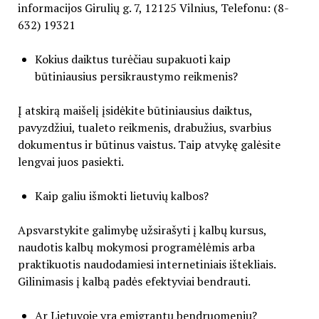
informacijos Girulių g. 7, 12125 Vilnius, Telefonu: (8-
632) 19321
Kokius daiktus turėčiau supakuoti kaip
būtiniausius persikraustymo reikmenis?
Į atskirą maišelį įsidėkite būtiniausius daiktus,
pavyzdžiui, tualeto reikmenis, drabužius, svarbius
dokumentus ir būtinus vaistus. Taip atvykę galėsite
lengvai juos pasiekti.
Kaip galiu išmokti lietuvių kalbos?
Apsvarstykite galimybę užsirašyti į kalbų kursus,
naudotis kalbų mokymosi programėlėmis arba
praktikuotis naudodamiesi internetiniais ištekliais.
Gilinimasis į kalbą padės efektyviai bendrauti.
Ar Lietuvoje yra emigrantų bendruomenių?