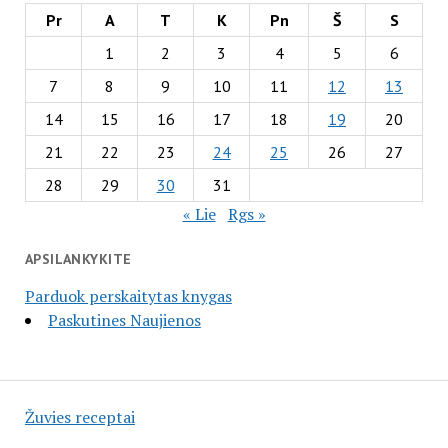
Pr
A
T
K
Pn
Š
S
1
2
3
4
5
6
7
8
9
10
11
12
13
14
15
16
17
18
19
20
21
22
23
24
25
26
27
28
29
30
31
« Lie
Rgs »
APSILANKYKITE
Parduok perskaitytas knygas
Paskutines Naujienos
Žuvies receptai