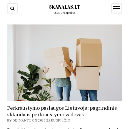
5KANALAS.LT
open
menu
2026 9 rugpjūčio
Perkraustymo paslaugos Lietuvoje: pagrindinis
sklandaus perkraustymo vadovas
BY DEIMANTE ON 2023 25 RUGPJŪČIO