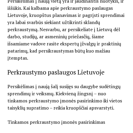
Persikėlimas į naują vietą yra ir jaudinantis nuotykis, ir
iššūkis. Kai kalbama apie perkraustymo paslaugas
Lietuvoje, kruopštus planavimas ir pagrįsti sprendimai
yra labai svarbūs siekiant užtikrinti sklandų
perkraustymą. Nesvarbu, ar persikeliate į Lietuvą dėl
darbo, studijų, ar asmeninių priežasčių, šiame
išsamiame vadove rasite ekspertų įžvalgų ir praktinių
patarimų, kad persikraustymas būtų kuo mažiau
įtemptas.
Perkraustymo paslaugos Lietuvoje
Persikėlimas į naują šalį susijęs su daugybe sudėtingų
sprendimų ir veiksmų. Kiekvieną žingsnį – nuo
tinkamos perkraustymo įmonės pasirinkimo iki vietos
taisyklių supratimo – reikia kruopščiai apsvarstyti.
Tinkamos perkraustymo įmonės pasirinkimas