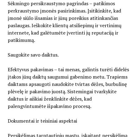
Sėkmingo persikraustymo pagrindas – patikimos
perkraustymo įmonės pasirinkimas. Įsitikinkite, kad
įmonė siūlo išsamias ir jūsų poreikius atitinkančias
paslaugas. Ieškokite klientų atsiliepimų ir vertinimų
internete, kad galėtumėte įvertinti jų reputaciją ir
patikimumą.
Saugokite savo daiktus.
Efektyvus pakavimas – tai menas, galintis turėti didelės
įtakos jūsų daiktų saugumui gabenimo metu. Trapiems
daiktams apsaugoti naudokite tvirtas dėžes, burbulinę
plėvelę ir pakavimo juostą. Sistemingai tvarkykite
daiktus ir aiškiai ženklinkite dėžes, kad
palengvintumėte išpakavimo procesą.
Dokumentai ir teisiniai aspektai
Persikėlimas tarptautiniu mastu, įskaitant persikėlimą