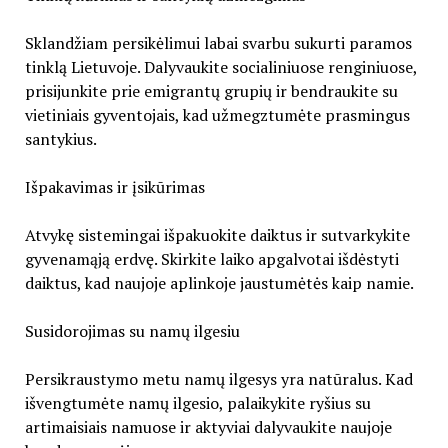
Sklandžiam persikėlimui labai svarbu sukurti paramos
tinklą Lietuvoje. Dalyvaukite socialiniuose renginiuose,
prisijunkite prie emigrantų grupių ir bendraukite su
vietiniais gyventojais, kad užmegztumėte prasmingus
santykius.
Išpakavimas ir įsikūrimas
Atvykę sistemingai išpakuokite daiktus ir sutvarkykite
gyvenamąją erdvę. Skirkite laiko apgalvotai išdėstyti
daiktus, kad naujoje aplinkoje jaustumėtės kaip namie.
Susidorojimas su namų ilgesiu
Persikraustymo metu namų ilgesys yra natūralus. Kad
išvengtumėte namų ilgesio, palaikykite ryšius su
artimaisiais namuose ir aktyviai dalyvaukite naujoje