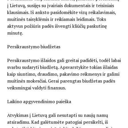
į Lietuvą, susijęs su įvairiais dokumentais ir teisiniais
klausimais. Iš anksto pasidomėkite vizų reikalavimais,
muitinės taisyklėmis ir reikiamais leidimais. Toks
aktyvus požiūris padės išvengti kliūčių paskutinę
minutę.
Persikraustymo biudžetas
Persikraustymo išlaidos gali greitai padidėti, todėl labai
svarbu sudaryti biudžetą. Apsvarstykite tokias išlaidas
kaip siuntimo, draudimo, pakavimo reikmenys ir galimi
muitinės mokesčiai. Gerai parengtas biudžetas padės
veiksmingai valdyti finansus.
Laikino apgyvendinimo paieška
Atvykimas į Lietuvą gali nesutapti su naujų namų
atsiradimu. Kad galėtumėte patogiai persikelti, iš