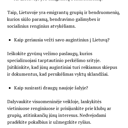
Taip, Lietuvoje yra emigrantų grupių ir bendruomenių,
kurios siūlo paramą, bendravimo galimybes ir
socialinius renginius atvykėliams.
Kaip geriausia vežti savo augintinius į Lietuvą?
Ieškokite gyvūnų vežimo paslaugų, kurios
specializuojasi tarptautinio perkėlimo srityje.
Įsitikinkite, kad jūsų augintiniai turi reikiamus skiepus
ir dokumentus, kad persikėlimas vyktų sklandžiai.
Kaip susirasti draugų naujoje šalyje?
Dalyvaukite visuomeninėje veikloje, lankykitės
vietiniuose renginiuose ir prisijunkite prie klubų ar
grupių, atitinkančių jūsų interesus. Nedvejodami
pradėkite pokalbius ir užmegzkite ryšius.