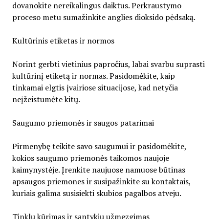
dovanokite nereikalingus daiktus. Perkraustymo
proceso metu sumažinkite anglies dioksido pėdsaką.
Kultūrinis etiketas ir normos
Norint gerbti vietinius papročius, labai svarbu suprasti
kultūrinį etiketą ir normas. Pasidomėkite, kaip
tinkamai elgtis įvairiose situacijose, kad netyčia
neįžeistumėte kitų.
Saugumo priemonės ir saugos patarimai
Pirmenybę teikite savo saugumui ir pasidomėkite,
kokios saugumo priemonės taikomos naujoje
kaimynystėje. Įrenkite naujuose namuose būtinas
apsaugos priemones ir susipažinkite su kontaktais,
kuriais galima susisiekti skubios pagalbos atveju.
Tinklų kūrimas ir santykių užmezgimas