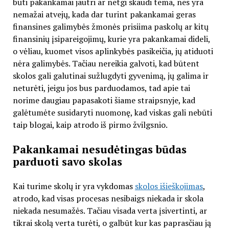
būti pakankamai jautri ar netgi skaudi tema, nes yra
nemažai atvejų, kada dar turint pakankamai geras
finansines galimybės žmonės prisiima paskolų ar kitų
finansinių įsipareigojimų, kurie yra pakankamai dideli,
o vėliau, kuomet visos aplinkybės pasikeičia, jų atiduoti
nėra galimybės. Tačiau nereikia galvoti, kad būtent
skolos gali galutinai sužlugdyti gyvenimą, jų galima ir
neturėti, jeigu jos bus parduodamos, tad apie tai
norime daugiau papasakoti šiame straipsnyje, kad
galėtumėte susidaryti nuomonę, kad viskas gali nebūti
taip blogai, kaip atrodo iš pirmo žvilgsnio.
Pakankamai nesudėtingas būdas
parduoti savo skolas
Kai turime skolų ir yra vykdomas
skolos išieškojimas
,
atrodo, kad visas procesas nesibaigs niekada ir skola
niekada nesumažės. Tačiau visada verta įsivertinti, ar
tikrai skolą verta turėti, o galbūt kur kas paprasčiau ją