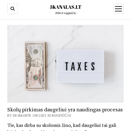
5KANALAS.LT
open
menu
2026 8 rugpjūčio
Skolų pirkimas daugeliui yra naudingas procesas
BY DEIMANTE ON 2023 30 RUGPJŪČIO
Tie, kas dirba su skolomis žino, kad daugeliui tai gali