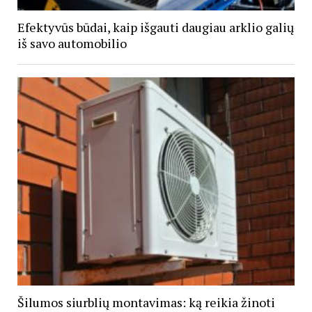
Efektyvūs būdai, kaip išgauti daugiau arklio galių
iš savo automobilio
Šilumos siurblių montavimas: ką reikia žinoti