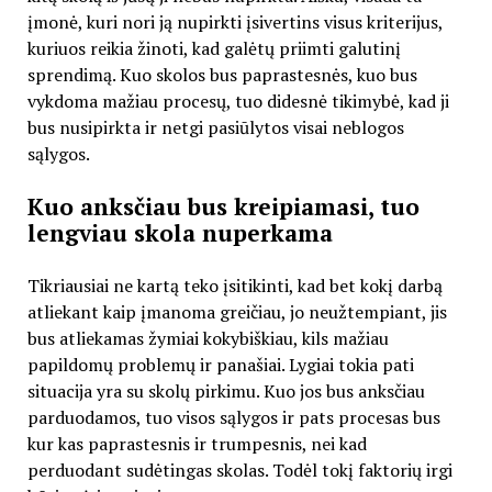
įmonė, kuri nori ją nupirkti įsivertins visus kriterijus,
kuriuos reikia žinoti, kad galėtų priimti galutinį
sprendimą. Kuo skolos bus paprastesnės, kuo bus
vykdoma mažiau procesų, tuo didesnė tikimybė, kad ji
bus nusipirkta ir netgi pasiūlytos visai neblogos
sąlygos.
Kuo anksčiau bus kreipiamasi, tuo
lengviau skola nuperkama
Tikriausiai ne kartą teko įsitikinti, kad bet kokį darbą
atliekant kaip įmanoma greičiau, jo neužtempiant, jis
bus atliekamas žymiai kokybiškiau, kils mažiau
papildomų problemų ir panašiai. Lygiai tokia pati
situacija yra su skolų pirkimu. Kuo jos bus anksčiau
parduodamos, tuo visos sąlygos ir pats procesas bus
kur kas paprastesnis ir trumpesnis, nei kad
perduodant sudėtingas skolas. Todėl tokį faktorių irgi