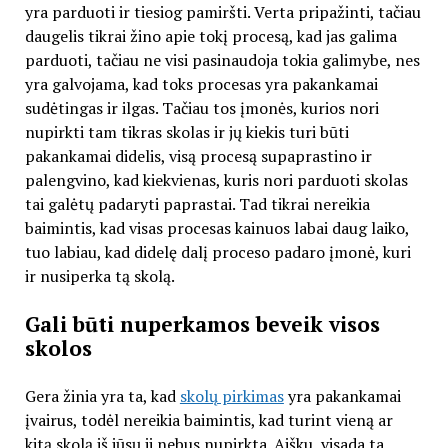
yra parduoti ir tiesiog pamiršti. Verta pripažinti, tačiau
daugelis tikrai žino apie tokį procesą, kad jas galima
parduoti, tačiau ne visi pasinaudoja tokia galimybe, nes
yra galvojama, kad toks procesas yra pakankamai
sudėtingas ir ilgas. Tačiau tos įmonės, kurios nori
nupirkti tam tikras skolas ir jų kiekis turi būti
pakankamai didelis, visą procesą supaprastino ir
palengvino, kad kiekvienas, kuris nori parduoti skolas
tai galėtų padaryti paprastai. Tad tikrai nereikia
baimintis, kad visas procesas kainuos labai daug laiko,
tuo labiau, kad didelę dalį proceso padaro įmonė, kuri
ir nusiperka tą skolą.
Gali būti nuperkamos beveik visos
skolos
Gera žinia yra ta, kad
skolų pirkimas
yra pakankamai
įvairus, todėl nereikia baimintis, kad turint vieną ar
kitą skolą iš jūsų ji nebus nupirkta. Aišku, visada ta