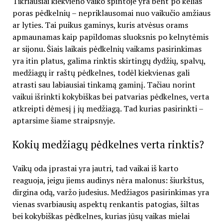
Tikriausiai kiekvieno vaiko spintoje yra bent po kelias
poras pėdkelnių – nepriklausomai nuo vaikučio amžiaus
ar lyties. Tai puikus gaminys, kuris atvėsus orams
apmaunamas kaip papildomas sluoksnis po kelnytėmis
ar sijonu. Šiais laikais pėdkelnių vaikams pasirinkimas
yra itin platus, galima rinktis skirtingų dydžių, spalvų,
medžiagų ir raštų pėdkelnes, todėl kiekvienas gali
atrasti sau labiausiai tinkamą gaminį. Tačiau norint
vaikui išrinkti kokybiškas bei patvarias pėdkelnes, verta
atkreipti dėmesį į jų medžiagą. Tad kurias pasirinkti –
aptarsime šiame straipsnyje.
Kokių medžiagų pėdkelnes verta rinktis?
Vaikų oda įprastai yra jautri, tad vaikai iš karto
reaguoja, jeigu jiems audinys nėra malonus: šiurkštus,
dirgina odą, varžo judesius. Medžiagos pasirinkimas yra
vienas svarbiausių aspektų renkantis patogias, šiltas
bei kokybiškas pėdkelnes, kurias jūsų vaikas mielai