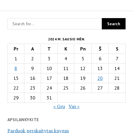
2024 M. SAUSIO MĖN.
Pr
A
T
K
Pn
Š
S
1
2
3
4
5
6
7
8
9
10
11
12
13
14
15
16
17
18
19
20
21
22
23
24
25
26
27
28
29
30
31
« Gru
Vas »
APSILANKYKITE
Parduok perskaitytas knygas