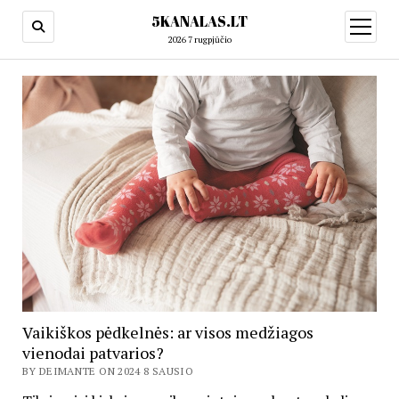
5KANALAS.LT
open
menu
2026 7 rugpjūčio
Vaikiškos pėdkelnės: ar visos medžiagos
vienodai patvarios?
BY DEIMANTE ON 2024 8 SAUSIO