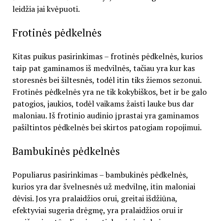
leidžia jai kvėpuoti.
Frotinės pėdkelnės
Kitas puikus pasirinkimas – frotinės pėdkelnės, kurios
taip pat gaminamos iš medvilnės, tačiau yra kur kas
storesnės bei šiltesnės, todėl itin tiks žiemos sezonui.
Frotinės pėdkelnės yra ne tik kokybiškos, bet ir be galo
patogios, jaukios, todėl vaikams žaisti lauke bus dar
maloniau. Iš frotinio audinio įprastai yra gaminamos
pašiltintos pėdkelnės bei skirtos patogiam ropojimui.
Bambukinės pėdkelnės
Populiarus pasirinkimas – bambukinės pėdkelnės,
kurios yra dar švelnesnės už medvilnę, itin maloniai
dėvisi. Jos yra pralaidžios orui, greitai išdžiūna,
efektyviai sugeria drėgmę, yra pralaidžios orui ir