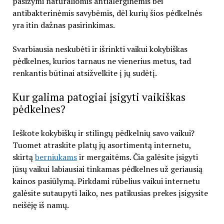
pasižymi natūraliomis antialerginėmis bei
antibakterinėmis savybėmis, dėl kurių šios pėdkelnės
yra itin dažnas pasirinkimas.
Svarbiausia neskubėti ir išrinkti vaikui kokybiškas
pėdkelnes, kurios tarnaus ne vienerius metus, tad
renkantis būtinai atsižvelkite į jų sudėtį.
Kur galima patogiai įsigyti vaikiškas
pėdkelnes?
Ieškote kokybiškų ir stilingų pėdkelnių savo vaikui?
Tuomet atraskite platų jų asortimentą internetu,
skirtą
berniukams
ir mergaitėms. Čia galėsite įsigyti
jūsų vaikui labiausiai tinkamas pėdkelnes už geriausią
kainos pasiūlymą. Pirkdami rūbelius vaikui internetu
galėsite sutaupyti laiko, nes patikusias prekes įsigysite
neišėję iš namų.