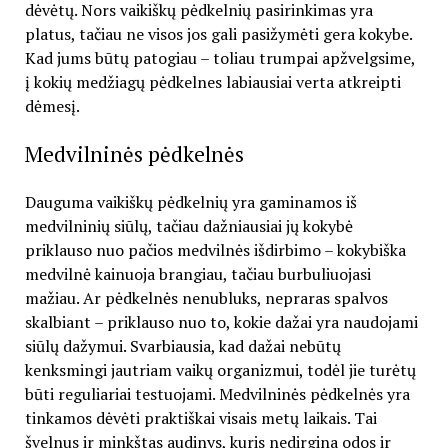
dėvėtų. Nors vaikiškų pėdkelnių pasirinkimas yra
platus, tačiau ne visos jos gali pasižymėti gera kokybe.
Kad jums būtų patogiau – toliau trumpai apžvelgsime,
į kokių medžiagų pėdkelnes labiausiai verta atkreipti
dėmesį.
Medvilninės pėdkelnės
Dauguma vaikiškų pėdkelnių yra gaminamos iš
medvilninių siūlų, tačiau dažniausiai jų kokybė
priklauso nuo pačios medvilnės išdirbimo – kokybiška
medvilnė kainuoja brangiau, tačiau burbuliuojasi
mažiau. Ar pėdkelnės nenubluks, nepraras spalvos
skalbiant – priklauso nuo to, kokie dažai yra naudojami
siūlų dažymui. Svarbiausia, kad dažai nebūtų
kenksmingi jautriam vaikų organizmui, todėl jie turėtų
būti reguliariai testuojami. Medvilninės pėdkelnės yra
tinkamos dėvėti praktiškai visais metų laikais. Tai
švelnus ir minkštas audinys, kuris nedirgina odos ir