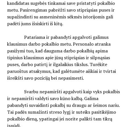
kandidatas sugebės tinkamai save pristatyti pokalbio
metu. Pasirengimas pabrėžti savo stipriąsias puses ir
supažindinti su asmeninėmis sėkmės istorijomis gali
padėti jums išsiskirti iš kitų.
Patariama ir pabandyti apgalvoti galimus
klausimus darbo pokalbio metu. Personalo atranka
pasižymi tuo, kad dauguma darbo pokalbių apima
tipinius klausimus apie jūsų stipriąsias ir silpnąsias
puses, darbo patirtį ir ilgalaikius tikslus. Turėkite
paruoštus atsakymus, kad galėtumėte aiškiai ir tvirtai
išreikšti savo poziciją bei nepasimesti.
Svarbu nepamiršti apgalvoti kaip vyks pokalbis
ir nepamiršti valdyti savo kūno kalbą. Galima
pabandyti suvaidinti pokalbį su draugu ar šeimos nariu.
Tai padės sumažinti streso lygį ir suteiks pasitikėjimo
pokalbio dieną, ypatingai jei norite palikti tam tikrą
įspūdį.