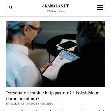
5KANALAS.LT
open
menu
2026 8 rugpjūčio
Personalo atranka: kaip pasiruošti kokybiškam
darbo pokalbiui?
BY AGENTAS ON 2024 6 VASARIO