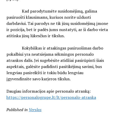
Kad parodytumėte susidomėjimą, galima
pasiruošti klausimams, kuriuos norite užduoti
darbdaviui. Tai parodys ne tik jūsų susidomėjimą įmone
ir pozicija, bet ir padės jums nustatyti, ar ši darbo vieta
atitinka jūsų lūkesčius ir tikslus.
Kokybiškas ir atsakingas pasiruošimas darbo
pokalbiui yra neatsiejama sėkmingos personalo
atrankos dalis. Jei sugebėsite atidžiai pasirūpinti šiais
aspektais, galėsite padidinti pasitikėjimą savimi, bus
lengviau pasireikšti ir tokiu būdu lengviau
įgyvendinsite savo karjeros tikslus.
Daugiau informacijos apie personalo atranką:
https://personalogrupe.lt/lt/personalo-atranka
Published in
Verslas