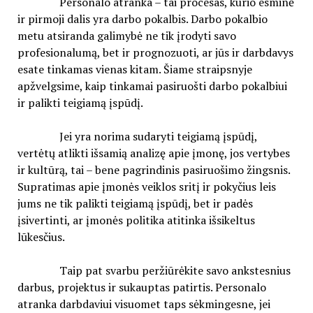
Personalo atranka – tai procesas, kurio esminė
ir pirmoji dalis yra darbo pokalbis. Darbo pokalbio
metu atsiranda galimybė ne tik įrodyti savo
profesionalumą, bet ir prognozuoti, ar jūs ir darbdavys
esate tinkamas vienas kitam. Šiame straipsnyje
apžvelgsime, kaip tinkamai pasiruošti darbo pokalbiui
ir palikti teigiamą įspūdį.
Jei yra norima sudaryti teigiamą įspūdį,
vertėtų atlikti išsamią analizę apie įmonę, jos vertybes
ir kultūrą, tai – bene pagrindinis pasiruošimo žingsnis.
Supratimas apie įmonės veiklos sritį ir pokyčius leis
jums ne tik palikti teigiamą įspūdį, bet ir padės
įsivertinti, ar įmonės politika atitinka išsikeltus
lūkesčius.
Taip pat svarbu peržiūrėkite savo ankstesnius
darbus, projektus ir sukauptas patirtis. Personalo
atranka darbdaviui visuomet taps sėkmingesne, jei