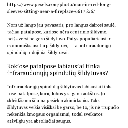
https://www.pexels.com/photo/man-in-red-long-
sleeves-sitting-near-a-fireplace-6617556/
Nors už lango jau pavasaris, pro langus dairosi saulė,
tačiau patalpose, kuriose nėra centrinio šildymo,
neišsiversi be gero šildytuvo. Patys populiariausi ir
ekonomiškiausi tarp šildytuvų – tai infraraudonųjų
spindulių ir dujiniai šildytuvai.
Kokiose patalpose labiausiai tinka
infraraudonųjų spindulių šildytuvas?
Infraraudonųjų spindulių šildytuvas labiausiai tinka
tose patalpose, kurių lubos yra gana aukštos. Jo
skleidžiama šiluma pasiekia akimirksniu. Toks
šildytuvas veikia visiškai be garso, be to, jis nė trupučio
nekenkia žmogaus organizmui, todėl sveikatos
atžvilgiu yra absoliučiai saugus.