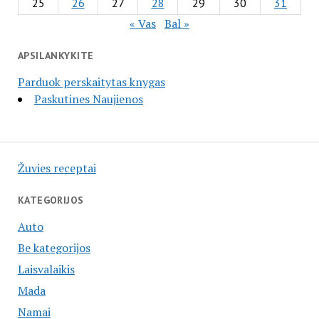
25
26
27
28
29
30
31
« Vas
Bal »
APSILANKYKITE
Parduok perskaitytas knygas
Paskutines Naujienos
Žuvies receptai
KATEGORIJOS
Auto
Be kategorijos
Laisvalaikis
Mada
Namai