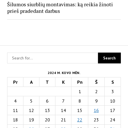
Šilumos siurblių montavimas: ką reikia žinoti
prieš pradedant darbus
2024 M. KOVO MĖN.
Pr
A
T
K
Pn
Š
S
1
2
3
4
5
6
7
8
9
10
11
12
13
14
15
16
17
18
19
20
21
22
23
24