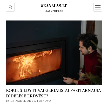
5KANALAS.LT
open
menu
2026 7 rugpjūčio
KOKIE ŠILDYTUVAI GERIAUSIAI PASITARNAUJA
DIDELĖSE ERDVĖSE?
BY DEIMANTE ON 2024 28 KOVO