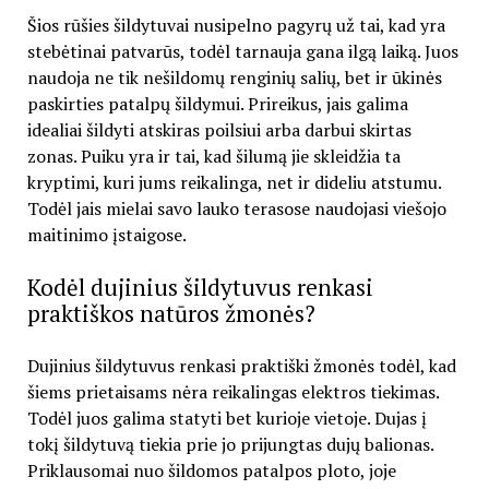
Šios rūšies šildytuvai nusipelno pagyrų už tai, kad yra
stebėtinai patvarūs, todėl tarnauja gana ilgą laiką. Juos
naudoja ne tik nešildomų renginių salių, bet ir ūkinės
paskirties patalpų šildymui. Prireikus, jais galima
idealiai šildyti atskiras poilsiui arba darbui skirtas
zonas. Puiku yra ir tai, kad šilumą jie skleidžia ta
kryptimi, kuri jums reikalinga, net ir dideliu atstumu.
Todėl jais mielai savo lauko terasose naudojasi viešojo
maitinimo įstaigose.
Kodėl dujinius šildytuvus renkasi
praktiškos natūros žmonės?
Dujinius šildytuvus renkasi praktiški žmonės todėl, kad
šiems prietaisams nėra reikalingas elektros tiekimas.
Todėl juos galima statyti bet kurioje vietoje. Dujas į
tokį šildytuvą tiekia prie jo prijungtas dujų balionas.
Priklausomai nuo šildomos patalpos ploto, joje