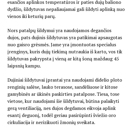
esančios aplinkos temperatūros ir paties dujų baliono
dydžio, šildytuvas nepaliaujamai gali šildyti aplinką nuo
vienos iki keturių parų.
Nors patalpų šildymui yra naudojamos degančios
dujos, pats dujinis šildytuvas yra patikimai apsaugotas
nuo gaisro grėsmės. Jame yra įmontuotas specialus
įrenginys, kuris dujų tiekimą nutraukia iš karto, vos tik
šildytuvas pakrypsta į vieną ar kitą šoną maždaug 45
laipsnių kampu.
Dujiniai šildytuvai įprastai yra naudojami didelio ploto
renginių salėse, lauko terasose, sandėliuose ir kitose
gamybinės ar ūkinės paskirties patalpose. Tiesa, tose
vietose, kur naudojami šie šildytuvai, būtina palaikyti
gerą ventiliaciją, nes dujos degdamos eikvoja aplink
esantį deguonį, todėl geriau pasirūpinti šviežio oro
cirkuliacija ir nerizikuoti žmonių sveikata.