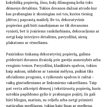
kokybišką popierių, žino, kokį džiaugsmą kelia toks
dėmesys detalėms. Tokios dovanos dažnai atrodo kur
kas prabangiau ir skoningiau nei tos, kurios tiesiog
įdėtos į paprastą maišelį. Be to, dekoratyvinis
popierius gali būti naudojamas ne tik dovanoms
vynioti, bet ir įvairiems rankdarbiams, dekoracijoms ar
netgi kaip interjero detalėms, pavyzdžiui, sienų
plakatams ar rėmeliams.
Pasirinkus tinkamą dekoratyvinį popierių, galima
priderinti dovanos išvaizdą prie gavėjo asmenybės arba
renginio temos. Pavyzdžiui, klasikinės spalvos, tokios
kaip auksas, sidabras ar tamsiai mėlyna, puikiai tiks
oficialioms progoms, o ryškesnės spalvos ir raštai –
vaikų gimtadieniams ar linksmiems vakarėliams. Taip
pat verta atkreipti dėmesį į tekstūruotą popierių, kuris
suteikia papildomo gylio ir prabangos pojūtį. Jis gali
būti blizgus, matinis, su reljefu arba netgi priminti
natūralias medžiagas, tokias kaip linas ar mediena.