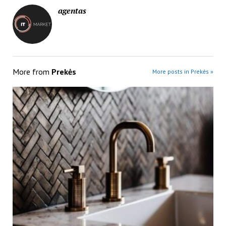
agentas
More from
Prekės
More posts in Prekės »