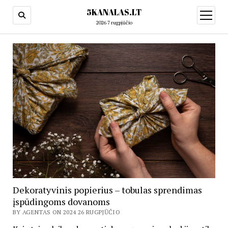
5KANALAS.LT
open
menu
2026 7 rugpjūčio
Dekoratyvinis popierius – tobulas sprendimas
įspūdingoms dovanoms
BY AGENTAS ON 2024 26 RUGPJŪČIO