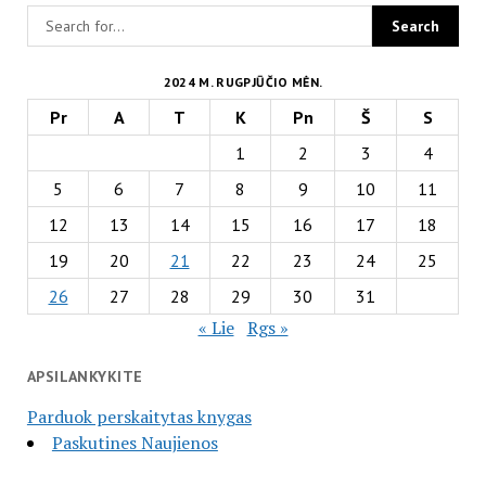
2024 M. RUGPJŪČIO MĖN.
Pr
A
T
K
Pn
Š
S
1
2
3
4
5
6
7
8
9
10
11
12
13
14
15
16
17
18
19
20
21
22
23
24
25
26
27
28
29
30
31
« Lie
Rgs »
APSILANKYKITE
Parduok perskaitytas knygas
Paskutines Naujienos