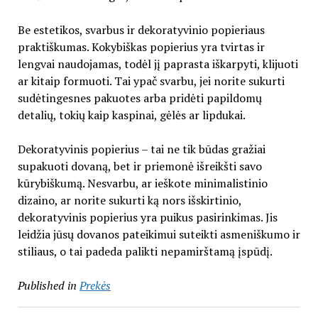
Be estetikos, svarbus ir dekoratyvinio popieriaus
praktiškumas. Kokybiškas popierius yra tvirtas ir
lengvai naudojamas, todėl jį paprasta iškarpyti, klijuoti
ar kitaip formuoti. Tai ypač svarbu, jei norite sukurti
sudėtingesnes pakuotes arba pridėti papildomų
detalių, tokių kaip kaspinai, gėlės ar lipdukai.
Dekoratyvinis popierius – tai ne tik būdas gražiai
supakuoti dovaną, bet ir priemonė išreikšti savo
kūrybiškumą. Nesvarbu, ar ieškote minimalistinio
dizaino, ar norite sukurti ką nors išskirtinio,
dekoratyvinis popierius yra puikus pasirinkimas. Jis
leidžia jūsų dovanos pateikimui suteikti asmeniškumo ir
stiliaus, o tai padeda palikti nepamirštamą įspūdį.
Published in
Prekės