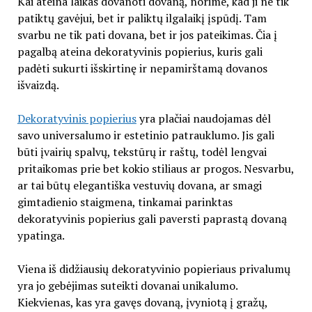
Kai ateina laikas dovanoti dovaną, norime, kad ji ne tik
patiktų gavėjui, bet ir paliktų ilgalaikį įspūdį. Tam
svarbu ne tik pati dovana, bet ir jos pateikimas. Čia į
pagalbą ateina dekoratyvinis popierius, kuris gali
padėti sukurti išskirtinę ir nepamirštamą dovanos
išvaizdą.
Dekoratyvinis popierius
yra plačiai naudojamas dėl
savo universalumo ir estetinio patrauklumo. Jis gali
būti įvairių spalvų, tekstūrų ir raštų, todėl lengvai
pritaikomas prie bet kokio stiliaus ar progos. Nesvarbu,
ar tai būtų elegantiška vestuvių dovana, ar smagi
gimtadienio staigmena, tinkamai parinktas
dekoratyvinis popierius gali paversti paprastą dovaną
ypatinga.
Viena iš didžiausių dekoratyvinio popieriaus privalumų
yra jo gebėjimas suteikti dovanai unikalumo.
Kiekvienas, kas yra gavęs dovaną, įvyniotą į gražų,