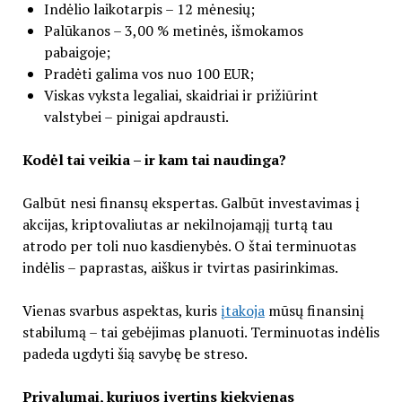
Indėlio laikotarpis – 12 mėnesių;
Palūkanos – 3,00 % metinės, išmokamos
pabaigoje;
Pradėti galima vos nuo 100 EUR;
Viskas vyksta legaliai, skaidriai ir prižiūrint
valstybei – pinigai apdrausti.
Kodėl tai veikia – ir kam tai naudinga?
Galbūt nesi finansų ekspertas. Galbūt investavimas į
akcijas, kriptovaliutas ar nekilnojamąjį turtą tau
atrodo per toli nuo kasdienybės. O štai terminuotas
indėlis – paprastas, aiškus ir tvirtas pasirinkimas.
Vienas svarbus aspektas, kuris
įtakoja
mūsų finansinį
stabilumą – tai gebėjimas planuoti. Terminuotas indėlis
padeda ugdyti šią savybę be streso.
Privalumai, kuriuos įvertins kiekvienas