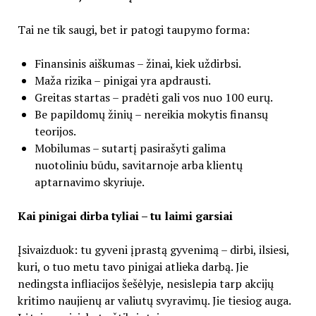
Tai ne tik saugi, bet ir patogi taupymo forma:
Finansinis aiškumas – žinai, kiek uždirbsi.
Maža rizika – pinigai yra apdrausti.
Greitas startas – pradėti gali vos nuo 100 eurų.
Be papildomų žinių – nereikia mokytis finansų
teorijos.
Mobilumas – sutartį pasirašyti galima
nuotoliniu būdu, savitarnoje arba klientų
aptarnavimo skyriuje.
Kai pinigai dirba tyliai – tu laimi garsiai
Įsivaizduok: tu gyveni įprastą gyvenimą – dirbi, ilsiesi,
kuri, o tuo metu tavo pinigai atlieka darbą. Jie
nedingsta infliacijos šešėlyje, nesislepia tarp akcijų
kritimo naujienų ar valiutų svyravimų. Jie tiesiog auga.