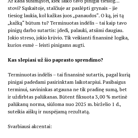
Ar kada susimąstei, kiek laiko tavo pinigai tiesiog…
stovi? Sąskaitoje, stalčiuje ar paslėpti grynais – jie
tiesiog laukia, kol kažkas juos „panaudos“. O ką, jei tą
„kažką“ būtum tu? Terminuotas indėlis – tai kaip tavo
pinigų darbo sutartis: įdedi, palauki, atsiimi daugiau.
Jokio streso, jokio krūvio. Tik veikianti finansinė logika,
kurios esmė – leisti pinigams augti.
Kas slepiasi už šio paprasto sprendimo?
Terminuotas indėlis – tai finansinė sutartis, pagal kurią
pinigai padedami pasirinktam laikotarpiui. Pasibaigus
terminui, savininkas atgauna ne tik pradinę sumą, bet
ir uždirbtas palūkanas. Būtent fiksuota 3,00 % metinė
palūkanų norma, siūloma nuo 2025 m. birželio 1 d.,
suteikia aiškų ir nuspėjamą rezultatą.
Svarbiausi akcentai: