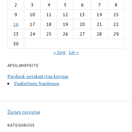
2
3
4
5
6
7
8
9
10
11
12
13
14
15
16
17
18
19
20
21
22
23
24
25
26
27
28
29
30
« Geg
Lie »
APSILANKYKITE
Parduok perskaitytas knygas
Paskutines Naujienos
Žuvies receptai
KATEGORIJOS