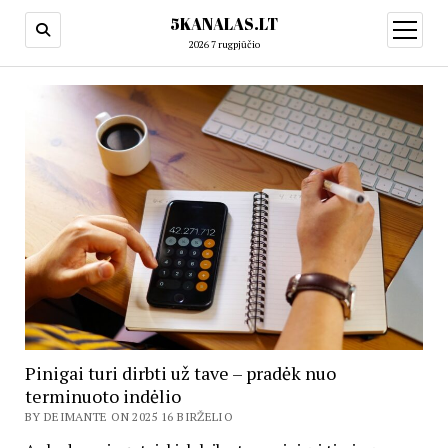
5KANALAS.LT
open
menu
2026 7 rugpjūčio
Pinigai turi dirbti už tave – pradėk nuo
terminuoto indėlio
BY DEIMANTE ON 2025 16 BIRŽELIO