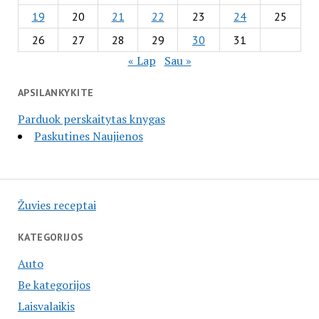
19
20
21
22
23
24
25
26
27
28
29
30
31
« Lap
Sau »
APSILANKYKITE
Parduok perskaitytas knygas
Paskutines Naujienos
Žuvies receptai
KATEGORIJOS
Auto
Be kategorijos
Laisvalaikis