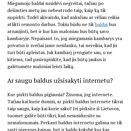
Miegamojo baldai susidėvi negreitai, tačiau po
dešimties metų jau nebeatrodo taip, kaip ką tik
nupirkti. Todėl akivaizdu, kad anksčiau ar vėliau reikia
atlikti remonto darbus. Tokiu būdu ne tik
baldai
bus
atnaujinti, bet ir kur kas maloniau bus būtų savo
kambaryje. Nepaisant to, jog miegamasis kambarys yra
privatus ir svečiai jame nesilanko, tai nereikia, kad jis
turi būti apleistas. Juk kambarį įrengiate sau, o ne
kitiems, tad pasirūpinkite, kad jis būtų jaukus ir
galėtumėte maloniai leisti laiką.
Ar saugu baldus užsisakyti internetu?
Kur pirkti baldus pigiausia? Žinoma, jog internete.
Tačiau kai kurie domisi, ar pirkti baldus internete tikrai
taip saugu, kaip kai kurie sako? Jei pirksite iš Lietuvos,
tuomet galite būti tikri, kad nesusidursite su
nemalonumais. Perkant baldus internetu galima ne tik
rasti pigesnes kainas, bet ir baldų kokybė kur kas