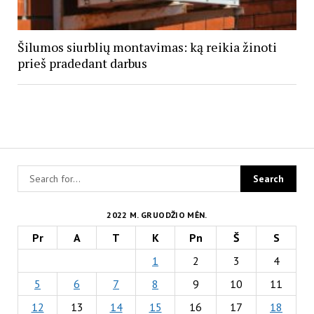
Šilumos siurblių montavimas: ką reikia žinoti
prieš pradedant darbus
2022 M. GRUODŽIO MĖN.
Pr
A
T
K
Pn
Š
S
1
2
3
4
5
6
7
8
9
10
11
12
13
14
15
16
17
18