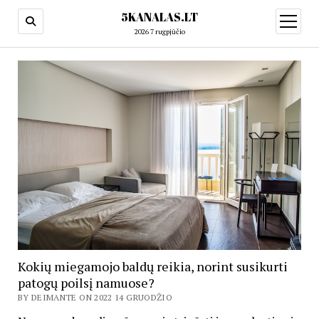
5KANALAS.LT
open
menu
2026 7 rugpjūčio
Kokių miegamojo baldų reikia, norint susikurti
patogų poilsį namuose?
BY DEIMANTE ON 2022 14 GRUODŽIO