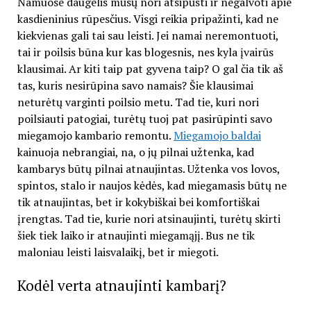
Namuose daugelis mūsų nori atsipūsti ir negalvoti apie
kasdieninius rūpesčius. Visgi reikia pripažinti, kad ne
kiekvienas gali tai sau leisti. Jei namai neremontuoti,
tai ir poilsis būna kur kas blogesnis, nes kyla įvairūs
klausimai. Ar kiti taip pat gyvena taip? O gal čia tik aš
tas, kuris nesirūpina savo namais? Šie klausimai
neturėtų varginti poilsio metu. Tad tie, kuri nori
poilsiauti patogiai, turėtų tuoj pat pasirūpinti savo
miegamojo kambario remontu.
Miegamojo baldai
kainuoja nebrangiai, na, o jų pilnai užtenka, kad
kambarys būtų pilnai atnaujintas. Užtenka vos lovos,
spintos, stalo ir naujos kėdės, kad miegamasis būtų ne
tik atnaujintas, bet ir kokybiškai bei komfortiškai
įrengtas. Tad tie, kurie nori atsinaujinti, turėtų skirti
šiek tiek laiko ir atnaujinti miegamąjį. Bus ne tik
maloniau leisti laisvalaikį, bet ir miegoti.
Kodėl verta atnaujinti kambarį?