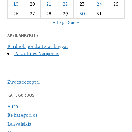
19
20
21
22
23
24
25
26
27
28
29
30
31
« Lap
Sau »
APSILANKYKITE
Parduok perskaitytas knygas
Paskutines Naujienos
Žuvies receptai
KATEGORIJOS
Auto
Be kategorijos
Laisvalaikis