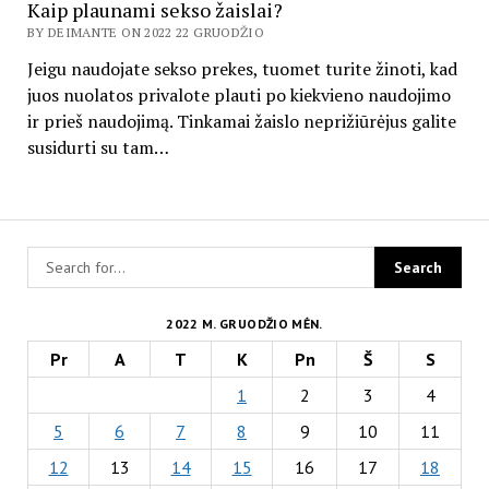
Kaip plaunami sekso žaislai?
BY DEIMANTE ON 2022 22 GRUODŽIO
Jeigu naudojate sekso prekes, tuomet turite žinoti, kad
juos nuolatos privalote plauti po kiekvieno naudojimo
ir prieš naudojimą. Tinkamai žaislo neprižiūrėjus galite
susidurti su tam…
2022 M. GRUODŽIO MĖN.
Pr
A
T
K
Pn
Š
S
1
2
3
4
5
6
7
8
9
10
11
12
13
14
15
16
17
18