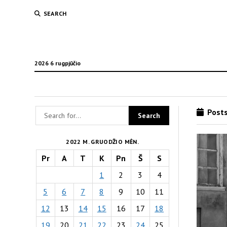
SEARCH
2026 6 rugpjūčio
Posts
2022 M. GRUODŽIO MĖN.
Pr
A
T
K
Pn
Š
S
1
2
3
4
5
6
7
8
9
10
11
12
13
14
15
16
17
18
19
20
21
22
23
24
25