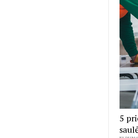
5 pr
saul
BY DEIMA