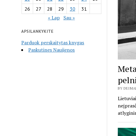
26
27
28
29
30
31
« Lap
Sau »
APSILANKYKITE
Parduok perskaitytas knygas
Paskutines Naujienos
Meta
peln
BY DEIMA
Lietuvia
neįprasč
atlygin