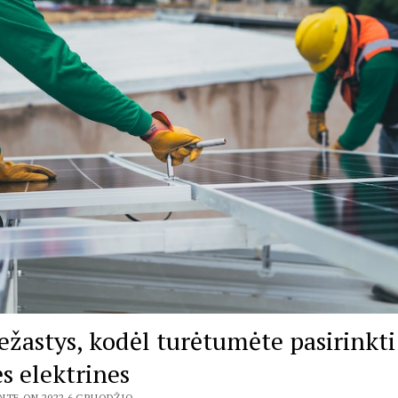
iežastys, kodėl turėtumėte pasirinkti
ės elektrines
NTE ON 2022 6 GRUODŽIO