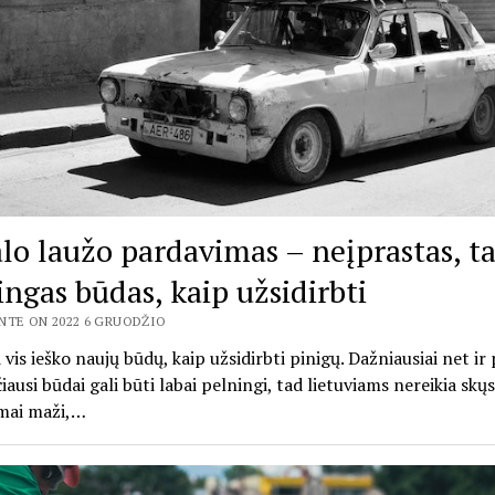
lo laužo pardavimas – neįprastas, t
ingas būdas, kaip užsidirbti
NTE ON 2022 6 GRUODŽIO
i vis ieško naujų būdų, kaip užsidirbti pinigų. Dažniausiai net ir
iausi būdai gali būti labai pelningi, tad lietuviams nereikia skųs
imai maži,…