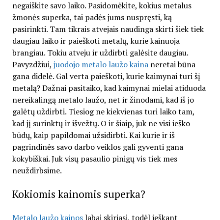
negaiškite savo laiko. Pasidomėkite, kokius metalus
žmonės superka, tai padės jums nuspręsti, ką
pasirinkti. Tam tikrais atvejais naudinga skirti šiek tiek
daugiau laiko ir paieškoti metalų, kurie kainuoja
brangiau. Tokiu atveju ir uždirbti galėsite daugiau.
Pavyzdžiui,
juodojo metalo laužo kaina
neretai būna
gana didelė. Gal verta paieškoti, kurie kaimynai turi šį
metalą? Dažnai pasitaiko, kad kaimynai mielai atiduoda
nereikalingą metalo laužo, net ir žinodami, kad iš jo
galėtų uždirbti. Tiesiog ne kiekvienas turi laiko tam,
kad jį surinktų ir išvežtų. O ir šiaip, juk ne visi ieško
būdų, kaip papildomai užsidirbti. Kai kurie ir iš
pagrindinės savo darbo veiklos gali gyventi gana
kokybiškai. Juk visų pasaulio pinigų vis tiek mes
neuždirbsime.
Kokiomis kainomis superka?
Metalo laužo kainos
labai skiriasi, todėl ieškant