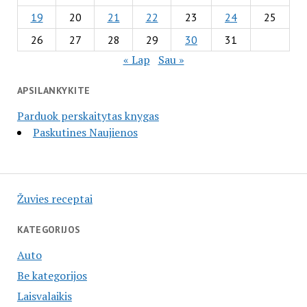
19
20
21
22
23
24
25
26
27
28
29
30
31
« Lap
Sau »
APSILANKYKITE
Parduok perskaitytas knygas
Paskutines Naujienos
Žuvies receptai
KATEGORIJOS
Auto
Be kategorijos
Laisvalaikis