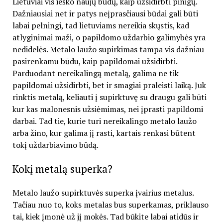
Lietuviai vis ieško naujų būdų, kaip užsidirbti pinigų.
Dažniausiai net ir patys neįprasčiausi būdai gali būti
labai pelningi, tad lietuviams nereikia skųstis, kad
atlyginimai maži, o papildomo uždarbio galimybės yra
nedidelės. Metalo laužo supirkimas tampa vis dažniau
pasirenkamu būdu, kaip papildomai užsidirbti.
Parduodant nereikalingą metalą, galima ne tik
papildomai užsidirbti, bet ir smagiai praleisti laiką. Juk
rinktis metalą, keliauti į supirktuvę su draugu gali būti
kur kas malonesnis užsiėmimas, nei įprasti papildomi
darbai. Tad tie, kurie turi nereikalingo metalo laužo
arba žino, kur galima jį rasti, kartais renkasi būtent
tokį uždarbiavimo būdą.
Kokį metalą superka?
Metalo laužo supirktuvės superka įvairius metalus.
Tačiau nuo to, koks metalas bus superkamas, priklauso
tai, kiek įmonė už jį mokės. Tad būkite labai atidūs ir