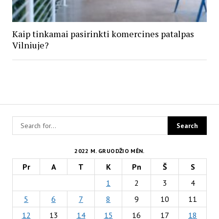
Kaip tinkamai pasirinkti komercines patalpas
Vilniuje?
2022 M. GRUODŽIO MĖN.
Pr
A
T
K
Pn
Š
S
1
2
3
4
5
6
7
8
9
10
11
12
13
14
15
16
17
18