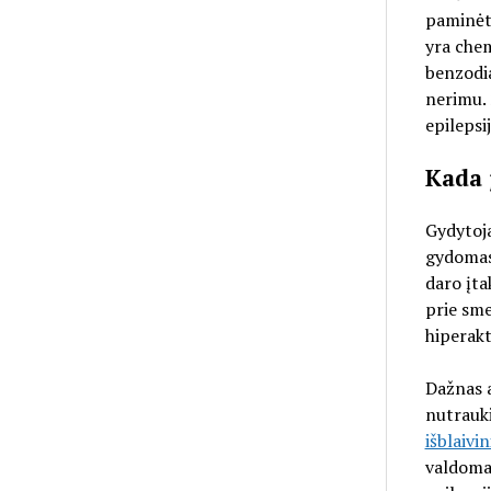
paminėti
yra chem
benzodia
nerimu. 
epilepsij
Kada 
Gydytoja
gydomas 
daro įt
prie sm
hiperak
Dažnas a
nutrauki
išblaivi
valdomas