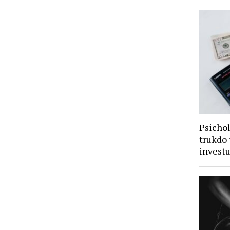
Psichol
trukdo 
investu