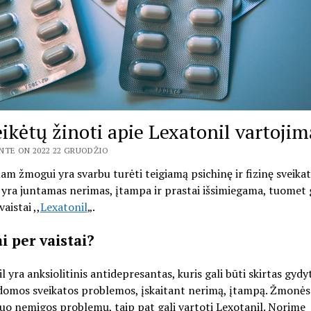
eikėtų žinoti apie Lexatonil vartojim
NTE ON 2022 22 GRUODŽIO
am žmogui yra svarbu turėti teigiamą psichinę ir fizinę sveikat
ra juntamas nerimas, įtampa ir prastai išsimiegama, tuomet g
vaistai ,,
Lexatonil
„.
i per vaistai?
l yra anksiolitinis antidepresantas, kuris gali būti skirtas gydy
domos sveikatos problemos, įskaitant nerimą, įtampą. Žmonės
uo nemigos problemų, taip pat gali vartoti Lexotanil. Norime