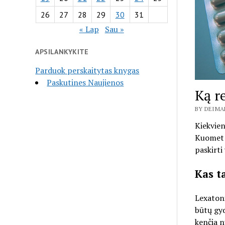
26
27
28
29
30
31
« Lap
Sau »
APSILANKYKITE
Parduok perskaitytas knygas
Paskutines Naujienos
Ką r
BY DEIMA
Kiekvien
Kuomet y
paskirti 
Kas ta
Lexatoni
būtų gy
kenčia n