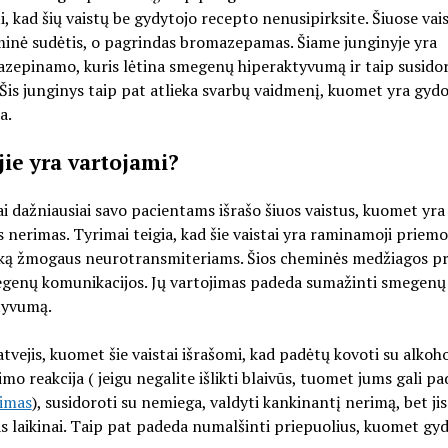
, kad šių vaistų be gydytojo recepto nenusipirksite. Šiuose vai
inė sudėtis, o pagrindas bromazepamas. Šiame junginyje yra
zepinamo, kuris lėtina smegenų hiperaktyvumą ir taip susidor
Šis junginys taip pat atlieka svarbų vaidmenį, kuomet yra gy
a.
jie yra vartojami?
i dažniausiai savo pacientams išrašo šiuos vaistus, kuomet yra
nerimas. Tyrimai teigia, kad šie vaistai yra raminamoji priemo
aką žmogaus neurotransmiteriams. Šios cheminės medžiagos pr
egenų komunikacijos. Jų vartojimas padeda sumažinti smegenų
tyvumą.
tvejis, kuomet šie vaistai išrašomi, kad padėtų kovoti su alkoh
mo reakcija ( jeigu negalite išlikti blaivūs, tuomet jums gali pa
nimas
), susidoroti su nemiega, valdyti kankinantį nerimą, bet jis
 laikinai. Taip pat padeda numalšinti priepuolius, kuomet g