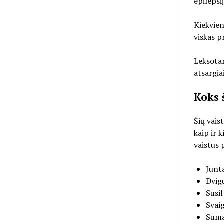
epilepsij
Kiekvien
viskas p
Leksotan
atsargiai
Koks 
Šių vais
kaip ir 
vaistus 
Junt
Dvig
Susi
Svaig
Suma