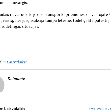
amas nuovargis.
būdais nevairuokite jokios transporto priemonės kai vartojate š
į vaistą, nes jūsų reakcija tampa lėtesnė, todėl galite patekti į 
s sudėtingas situacijas.
d in
Laisvalaikis
Deimante
om
Laisvalaikis
More posts in La