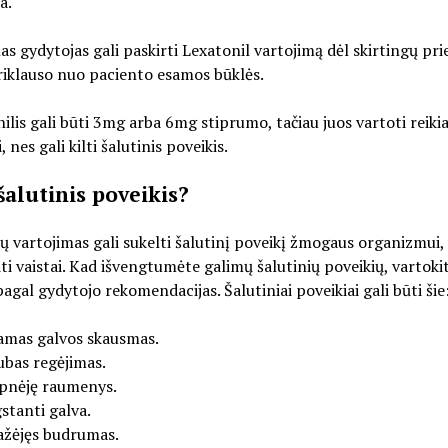
a.
as gydytojas gali paskirti Lexatonil vartojimą dėl skirtingų pri
riklauso nuo paciento esamos būklės.
ilis gali būti 3mg arba 6mg stiprumo, tačiau juos vartoti reiki
, nes gali kilti šalutinis poveikis.
šalutinis poveikis?
tų vartojimas gali sukelti šalutinį poveikį žmogaus organizmui,
kiti vaistai. Kad išvengtumėte galimų šalutinių poveikių, vartoki
pagal gydytojo rekomendacijas. Šalutiniai poveikiai gali būti šie
amas galvos skausmas.
ubas regėjimas.
lpnėję raumenys.
stanti galva.
žėjęs budrumas.