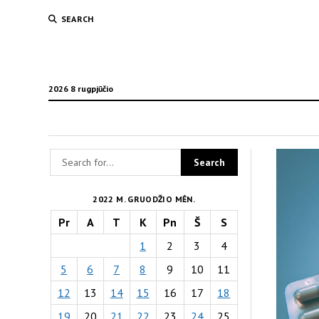
SEARCH
2026 8 rugpjūčio
2022 M. GRUODŽIO MĖN.
Pr
A
T
K
Pn
Š
S
1
2
3
4
5
6
7
8
9
10
11
12
13
14
15
16
17
18
19
20
21
22
23
24
25