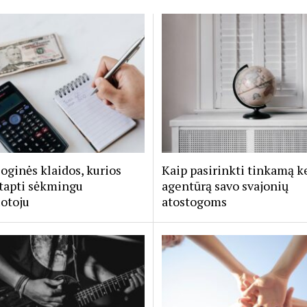
oginės klaidos, kurios
Kaip pasirinkti tinkamą k
tapti sėkmingu
agentūrą savo svajonių
otoju
atostogoms