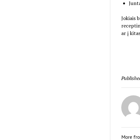
Junt
Jokiais 
receptin
ar į kita
Publishe
More fr