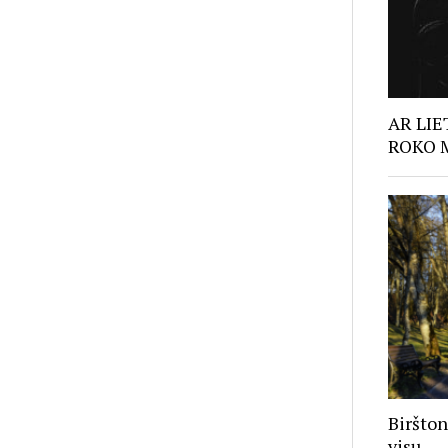
AR LIE
ROKO 
Biršton
visų