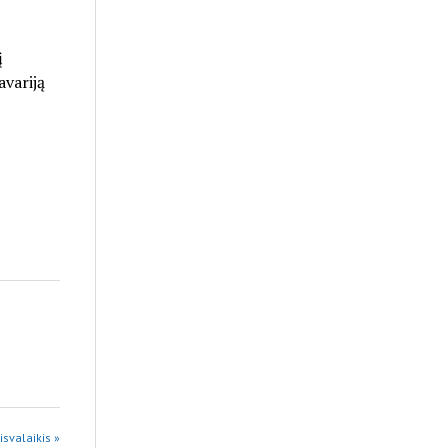
į
avariją
isvalaikis »