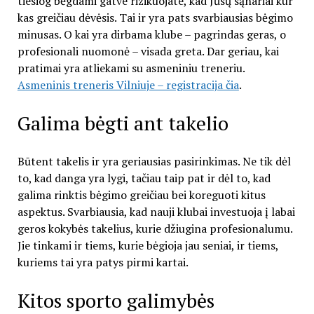
tiesiog bėgdami gatve rizikuojate, kad Jūsų sąnariai kur
kas greičiau dėvėsis. Tai ir yra pats svarbiausias bėgimo
minusas. O kai yra dirbama klube – pagrindas geras, o
profesionali nuomonė – visada greta. Dar geriau, kai
pratimai yra atliekami su asmeniniu treneriu.
Asmeninis treneris Vilniuje – registracija čia
.
Galima bėgti ant takelio
Būtent takelis ir yra geriausias pasirinkimas. Ne tik dėl
to, kad danga yra lygi, tačiau taip pat ir dėl to, kad
galima rinktis bėgimo greičiau bei koreguoti kitus
aspektus. Svarbiausia, kad nauji klubai investuoja į labai
geros kokybės takelius, kurie džiugina profesionalumu.
Jie tinkami ir tiems, kurie bėgioja jau seniai, ir tiems,
kuriems tai yra patys pirmi kartai.
Kitos sporto galimybės