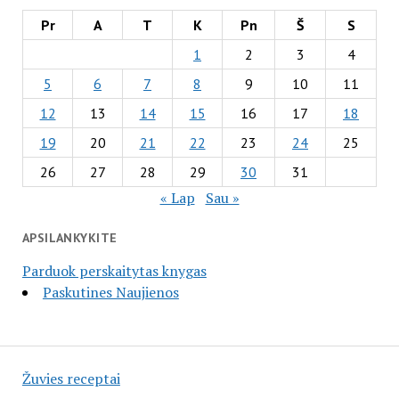
Pr
A
T
K
Pn
Š
S
1
2
3
4
5
6
7
8
9
10
11
12
13
14
15
16
17
18
19
20
21
22
23
24
25
26
27
28
29
30
31
« Lap
Sau »
APSILANKYKITE
Parduok perskaitytas knygas
Paskutines Naujienos
Žuvies receptai