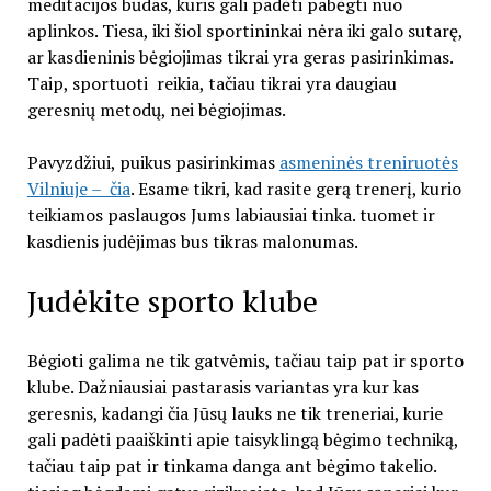
meditacijos būdas, kuris gali padėti pabėgti nuo
aplinkos. Tiesa, iki šiol sportininkai nėra iki galo sutarę,
ar kasdieninis bėgiojimas tikrai yra geras pasirinkimas.
Taip, sportuoti reikia, tačiau tikrai yra daugiau
geresnių metodų, nei bėgiojimas.
Pavyzdžiui, puikus pasirinkimas
asmeninės treniruotės
Vilniuje – čia
. Esame tikri, kad rasite gerą trenerį, kurio
teikiamos paslaugos Jums labiausiai tinka. tuomet ir
kasdienis judėjimas bus tikras malonumas.
Judėkite sporto klube
Bėgioti galima ne tik gatvėmis, tačiau taip pat ir sporto
klube. Dažniausiai pastarasis variantas yra kur kas
geresnis, kadangi čia Jūsų lauks ne tik treneriai, kurie
gali padėti paaiškinti apie taisyklingą bėgimo techniką,
tačiau taip pat ir tinkama danga ant bėgimo takelio.