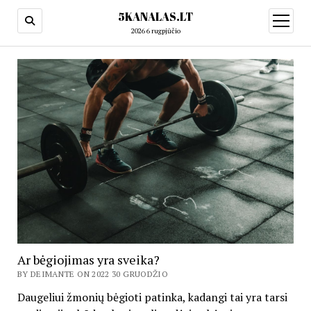
5KANALAS.LT
open
menu
2026 6 rugpjūčio
Ar bėgiojimas yra sveika?
BY DEIMANTE ON 2022 30 GRUODŽIO
Daugeliui žmonių bėgioti patinka, kadangi tai yra tarsi