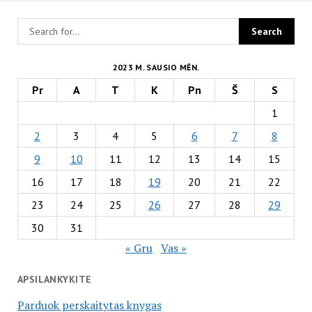
2023 M. SAUSIO MĖN.
Pr
A
T
K
Pn
Š
S
1
2
3
4
5
6
7
8
9
10
11
12
13
14
15
16
17
18
19
20
21
22
23
24
25
26
27
28
29
30
31
« Gru
Vas »
APSILANKYKITE
Parduok perskaitytas knygas