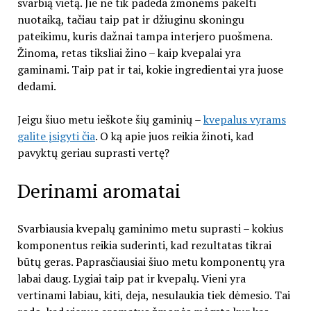
svarbią vietą. Jie ne tik padeda žmonėms pakelti
nuotaiką, tačiau taip pat ir džiuginu skoningu
pateikimu, kuris dažnai tampa interjero puošmena.
Žinoma, retas tiksliai žino – kaip kvepalai yra
gaminami. Taip pat ir tai, kokie ingredientai yra juose
dedami.
Jeigu šiuo metu ieškote šių gaminių –
kvepalus vyrams
galite įsigyti čia
. O ką apie juos reikia žinoti, kad
pavyktų geriau suprasti vertę?
Derinami aromatai
Svarbiausia kvepalų gaminimo metu suprasti – kokius
komponentus reikia suderinti, kad rezultatas tikrai
būtų geras. Paprasčiausiai šiuo metu komponentų yra
labai daug. Lygiai taip pat ir kvepalų. Vieni yra
vertinami labiau, kiti, deja, nesulaukia tiek dėmesio. Tai