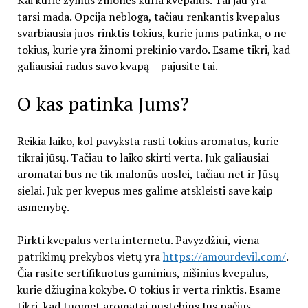
tarsi mada. Opcija nebloga, tačiau renkantis kvepalus
svarbiausia juos rinktis tokius, kurie jums patinka, o ne
tokius, kurie yra žinomi prekinio vardo. Esame tikri, kad
galiausiai radus savo kvapą – pajusite tai.
O kas patinka Jums?
Reikia laiko, kol pavyksta rasti tokius aromatus, kurie
tikrai jūsų. Tačiau to laiko skirti verta. Juk galiausiai
aromatai bus ne tik malonūs uoslei, tačiau net ir Jūsų
sielai. Juk per kvepus mes galime atskleisti save kaip
asmenybę.
Pirkti kvepalus verta internetu. Pavyzdžiui, viena
patrikimų prekybos vietų yra
https://amourdevil.com/
.
Čia rasite sertifikuotus gaminius, nišinius kvepalus,
kurie džiugina kokybe. O tokius ir verta rinktis. Esame
tikri, kad tuomet aromatai nustebins Jus pačius.