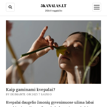
5KANALAS.LT
open
menu
2026 8 rugpjūčio
Kaip gaminami kvepalai?
BY DEIMANTE ON 2023 7 SAUSIO
Kvepalai daugelio žmonių gyvenimuose užima labai