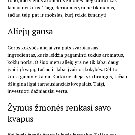
rodo, kad vienus aromatus žmonės mėgsta kur kas
labiau nei kitus. Taigi, derinimas yra ne tik menas,
tačiau taip pat ir mokslas, kurį reikia išmanyti.
Aliejų gausa
Geros kokybės aliejai yra pats svarbiausias
ingredientas, kuris leidžia pagaminti tokius aromatus,
kokių norisi. O šiuo metu aliejų yra ne tik labai daug
įvairių kvapų, tačiau ir labai įvairios kokybės. Dėl to
kinta gaminio kaina. Kai kurie aliejai yra brangūs, tačiau
džiugina ilgai tarnausiančiais kvepalais. Taigi,
investuoti dažniausiai verta.
Žymūs žmonės renkasi savo
kvapus
Kai kurie žymūs žmonės kuria kvepalus. Tai jau yra