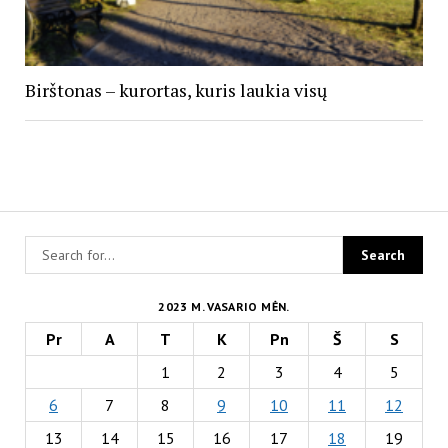
Birštonas – kurortas, kuris laukia visų
2023 M. VASARIO MĖN.
Pr
A
T
K
Pn
Š
S
1
2
3
4
5
6
7
8
9
10
11
12
13
14
15
16
17
18
19