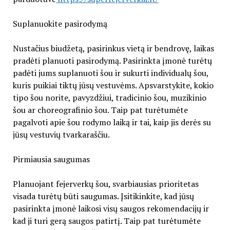
Suplanuokite pasirodymą
Nustačius biudžetą, pasirinkus vietą ir bendrovę, laikas
pradėti planuoti pasirodymą. Pasirinkta įmonė turėtų
padėti jums suplanuoti šou ir sukurti individualų šou,
kuris puikiai tiktų jūsų vestuvėms. Apsvarstykite, kokio
tipo šou norite, pavyzdžiui, tradicinio šou, muzikinio
šou ar choreografinio šou. Taip pat turėtumėte
pagalvoti apie šou rodymo laiką ir tai, kaip jis derės su
jūsų vestuvių tvarkaraščiu.
Pirmiausia saugumas
Planuojant fejerverkų šou, svarbiausias prioritetas
visada turėtų būti saugumas. Įsitikinkite, kad jūsų
pasirinkta įmonė laikosi visų saugos rekomendacijų ir
kad ji turi gerą saugos patirtį. Taip pat turėtumėte