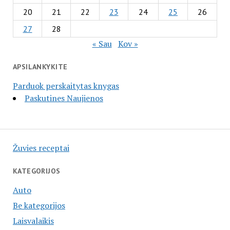
20
21
22
23
24
25
26
27
28
« Sau
Kov »
APSILANKYKITE
Parduok perskaitytas knygas
Paskutines Naujienos
Žuvies receptai
KATEGORIJOS
Auto
Be kategorijos
Laisvalaikis