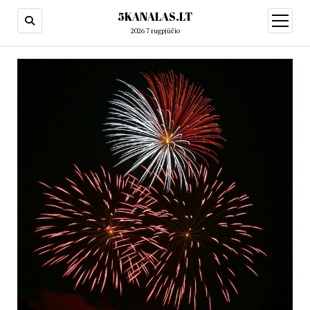
5KANALAS.LT
open
menu
2026 7 rugpjūčio