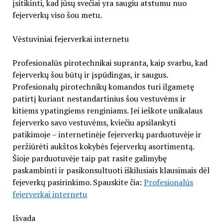
įsitikinti, kad jūsų svečiai yra saugiu atstumu nuo
fejerverkų viso šou metu.
Vėstuviniai fejerverkai internetu
Profesionalūs pirotechnikai supranta, kaip svarbu, kad
fejerverkų šou būtų ir įspūdingas, ir saugus.
Profesionalų pirotechnikų komandos turi ilgametę
patirtį kuriant nestandartinius šou vestuvėms ir
kitiems ypatingiems renginiams. Jei ieškote unikalaus
fejerverko savo vestuvėms, kviečiu apsilankyti
patikimoje – internetinėje fejerverkų parduotuvėje ir
peržiūrėti aukštos kokybės fejerverkų asortimentą.
Šioje parduotuvėje taip pat rasite galimybę
paskambinti ir pasikonsultuoti iškilusiais klausimais dėl
fejeverkų pasirinkimo. Spauskite čia:
Profesionalūs
fejerverkai internetu
Išvada