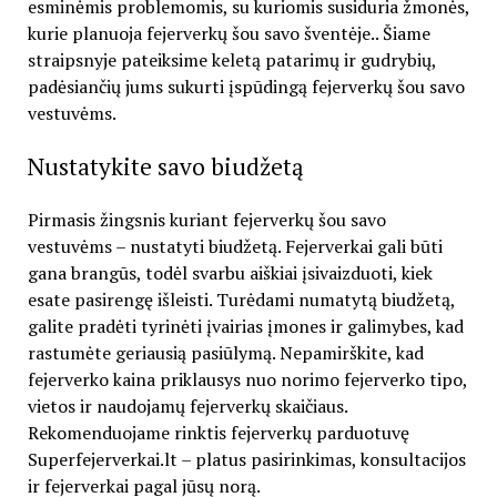
esminėmis problemomis, su kuriomis susiduria žmonės,
kurie planuoja fejerverkų šou savo šventėje.. Šiame
straipsnyje pateiksime keletą patarimų ir gudrybių,
padėsiančių jums sukurti įspūdingą fejerverkų šou savo
vestuvėms.
Nustatykite savo biudžetą
Pirmasis žingsnis kuriant fejerverkų šou savo
vestuvėms – nustatyti biudžetą. Fejerverkai gali būti
gana brangūs, todėl svarbu aiškiai įsivaizduoti, kiek
esate pasirengę išleisti. Turėdami numatytą biudžetą,
galite pradėti tyrinėti įvairias įmones ir galimybes, kad
rastumėte geriausią pasiūlymą. Nepamirškite, kad
fejerverko kaina priklausys nuo norimo fejerverko tipo,
vietos ir naudojamų fejerverkų skaičiaus.
Rekomenduojame rinktis fejerverkų parduotuvę
Superfejerverkai.lt – platus pasirinkimas, konsultacijos
ir fejerverkai pagal jūsų norą.