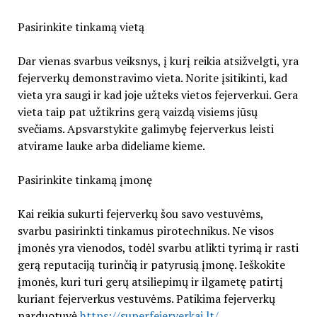
Pasirinkite tinkamą vietą
Dar vienas svarbus veiksnys, į kurį reikia atsižvelgti, yra
fejerverkų demonstravimo vieta. Norite įsitikinti, kad
vieta yra saugi ir kad joje užteks vietos fejerverkui. Gera
vieta taip pat užtikrins gerą vaizdą visiems jūsų
svečiams. Apsvarstykite galimybę fejerverkus leisti
atvirame lauke arba dideliame kieme.
Pasirinkite tinkamą įmonę
Kai reikia sukurti fejerverkų šou savo vestuvėms,
svarbu pasirinkti tinkamus pirotechnikus. Ne visos
įmonės yra vienodos, todėl svarbu atlikti tyrimą ir rasti
gerą reputaciją turinčią ir patyrusią įmonę. Ieškokite
įmonės, kuri turi gerų atsiliepimų ir ilgametę patirtį
kuriant fejerverkus vestuvėms. Patikima fejerverkų
parduotuvė
https://superfejerverkai.lt/