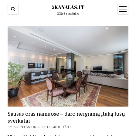
5KANALAS.LT
open
menu
2026 8 rugpjūčio
5KANALAS.LT
Sausas oras namuose – daro neigiamą įtaką Jūsų
sveikatai
BY AGENTAS ON 2022 15 GRUODŽIO