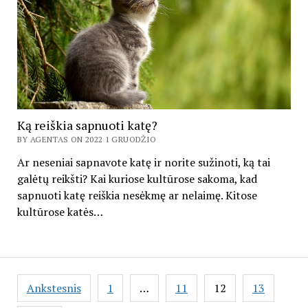
Ką reiškia sapnuoti katę?
BY AGENTAS ON 2022 1 GRUODŽIO
Ar neseniai sapnavote katę ir norite sužinoti, ką tai
galėtų reikšti? Kai kuriose kultūrose sakoma, kad
sapnuoti katę reiškia nesėkmę ar nelaimę. Kitose
kultūrose katės…
Įrašų
Ankstesnis
1
…
11
12
13
puslapiavimas