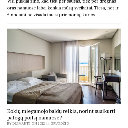
Visi puikiai žino, kad tiek per sausas, tiek per drėgnas
oras namuose labai kenkia mūsų sveikatai. Tiesa, net ir
žinodami ne visada imasi priemonių, kurios…
Kokių miegamojo baldų reikia, norint susikurti
patogų poilsį namuose?
BY DEIMANTE ON 2022 14 GRUODŽIO