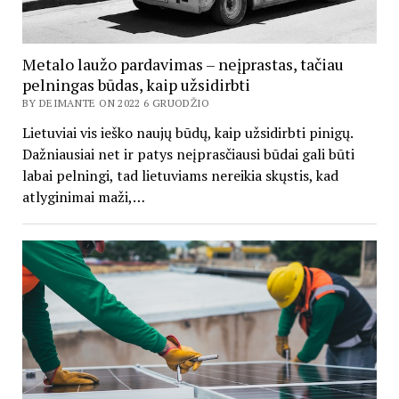
Metalo laužo pardavimas – neįprastas, tačiau
pelningas būdas, kaip užsidirbti
BY DEIMANTE ON 2022 6 GRUODŽIO
Lietuviai vis ieško naujų būdų, kaip užsidirbti pinigų.
Dažniausiai net ir patys neįprasčiausi būdai gali būti
labai pelningi, tad lietuviams nereikia skųstis, kad
atlyginimai maži,…