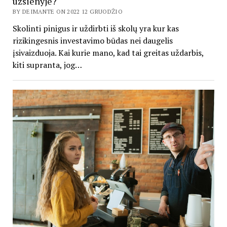
užsienyje?
BY DEIMANTE ON 2022 12 GRUODŽIO
Skolinti pinigus ir uždirbti iš skolų yra kur kas
rizikingesnis investavimo būdas nei daugelis
įsivaizduoja. Kai kurie mano, kad tai greitas uždarbis,
kiti supranta, jog…